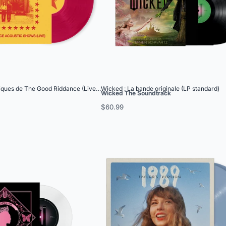
iques de The Good Riddance (Live) - Vinyle magenta standard
Wicked : La bande originale (LP standard)
Wicked The Soundtrack
$60.99