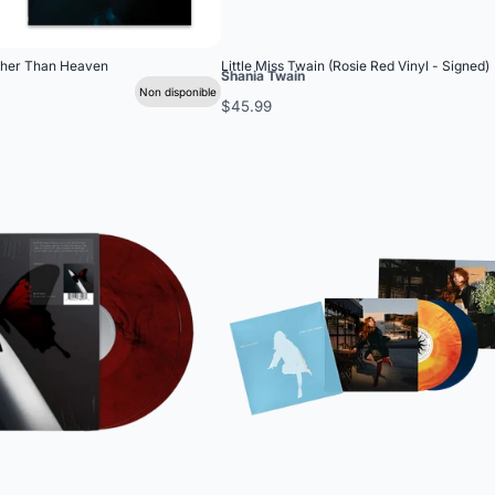
gher Than Heaven
Little Miss Twain (Rosie Red Vinyl - Signed)
Shania Twain
Non disponible
$45.99