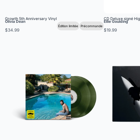
Growth 5th Anniversary Vinyl
CD Deluxe signé Hi
Olivia Dean
Ellie Goulding
Édition limitée
Précommande
$34.99
$19.99