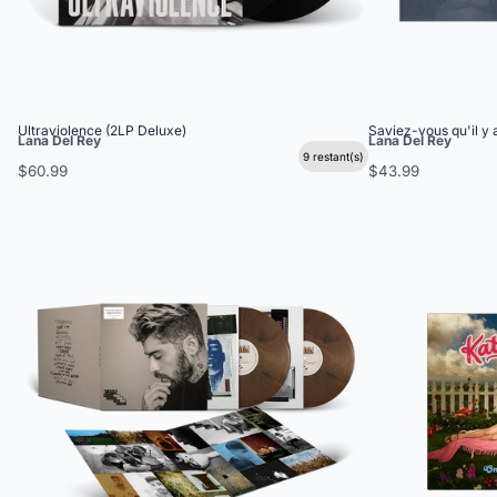
Ultraviolence (2LP Deluxe)
Saviez-vous qu'il y 
Lana Del Rey
Lana Del Rey
9 restant(s)
$60.99
$43.99