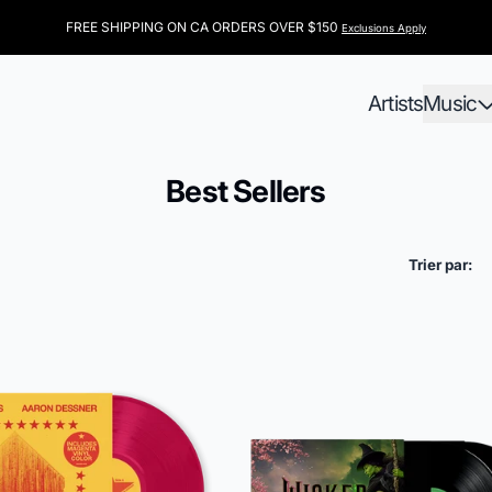
FREE SHIPPING ON CA ORDERS OVER $150
Exclusions Apply
Artists
Music
Best Sellers