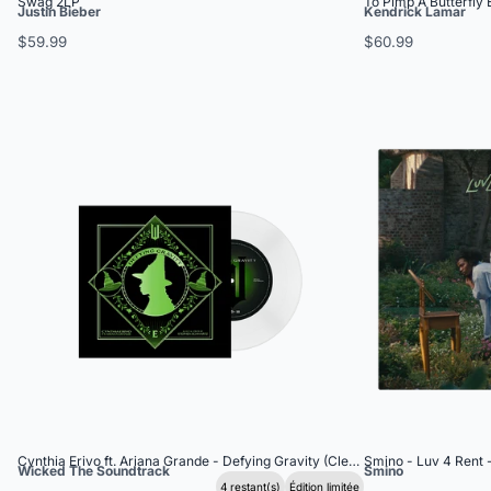
Swag 2LP
To Pimp A Butterfly 
Justin Bieber
Kendrick Lamar
$59.99
$60.99
Cynthia Erivo ft. Ariana Grande - Defying Gravity (Clear Vinyl) 7"
Smino - Luv 4 Rent -
Wicked The Soundtrack
Smino
4 restant(s)
Édition limitée