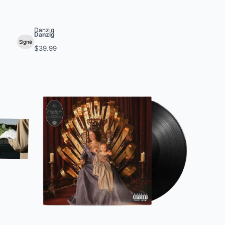
Danzig
Danzig
Signé
$39.99