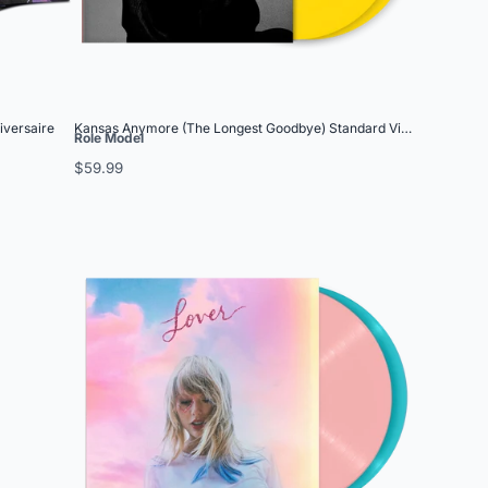
iversaire
Kansas Anymore (The Longest Goodbye) Standard Vinyl
Role Model
$59.99