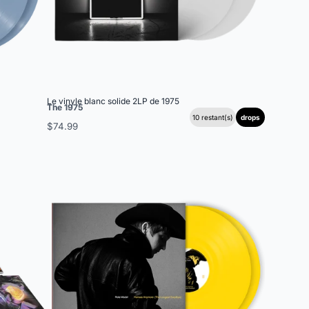
Le vinyle blanc solide 2LP de 1975
The 1975
10 restant(s)
drops
$74.99