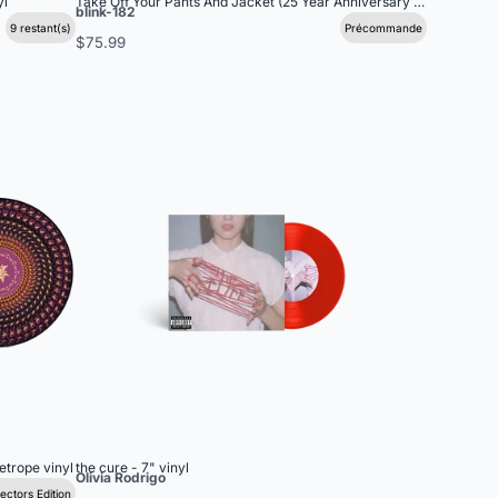
yl
Take Off Your Pants And Jacket (25 Year Anniversary Edition) 2LP
blink-182
9 restant(s)
Précommande
$75.99
etrope vinyl
the cure - 7" vinyl
Olivia Rodrigo
lectors Edition