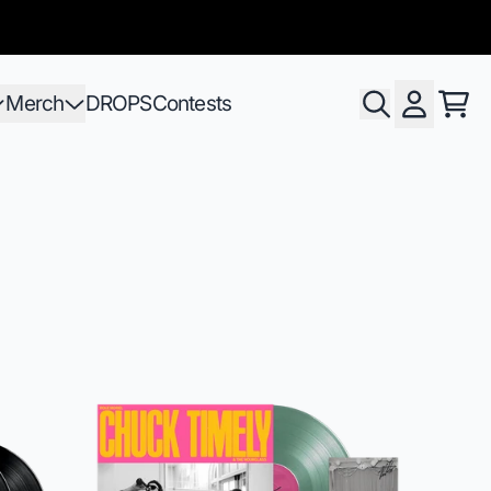
Merch
DROPS
Contests
Pani
Compte