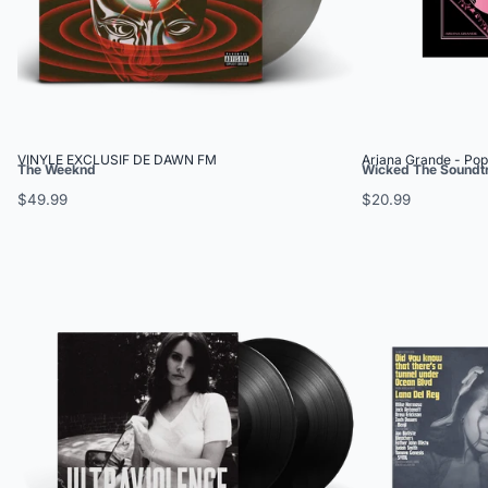
VINYLE EXCLUSIF DE DAWN FM
Ariana Grande - Popu
The Weeknd
Wicked The Soundt
$49.99
$20.99