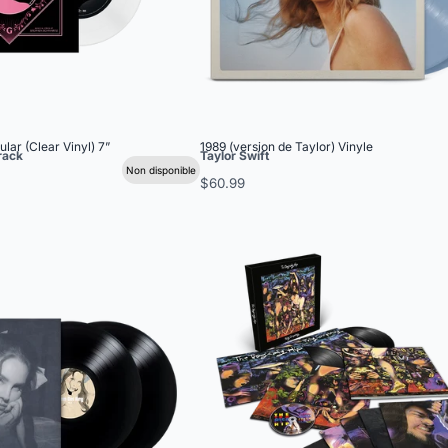
lar (Clear Vinyl) 7”
1989 (version de Taylor) Vinyle
rack
Taylor Swift
Non disponible
$60.99