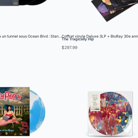
a un tunnel sous Ocean Blvd : Standard 2LP
Coffret vinyle Deluxe 3LP + BluRay 30e ann
The Tragically Hip
$297.99