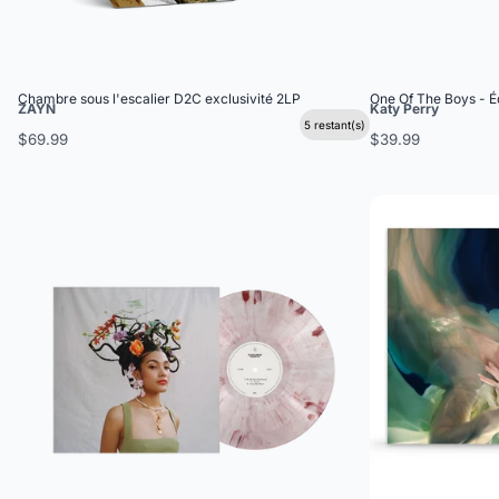
Chambre sous l'escalier D2C exclusivité 2LP
One Of The Boys - Éd
ZAYN
Katy Perry
5 restant(s)
$69.99
$39.99