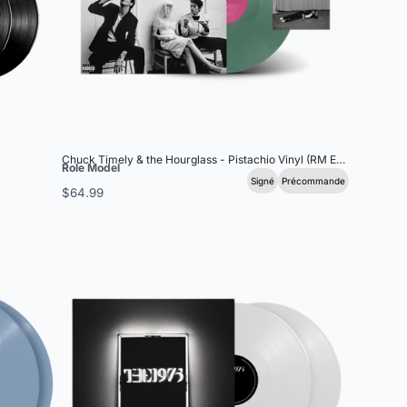
Chuck Timely & the Hourglass - Pistachio Vinyl (RM Exclusive) + S
Role Model
Signé
Précommande
$64.99