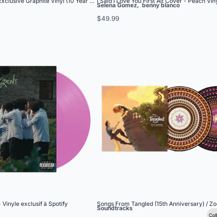
Exclusive Graphite Vinyl (10 Year Anniversary Edition) - Alternate Artwork
I Said I Love You First Alt Cover - Peach Vin
Selena Gomez
,
benny blanco
$49.99
 Vinyle exclusif à Spotify
Songs From Tangled (15th Anniversary) / Zo
Soundtracks
Col